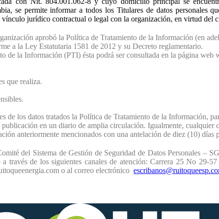
icada con Nit. 804.001.062-8 y cuyo domicilio principal se encuen
a, se permite informar a todos los Titulares de datos personales que
vínculo jurídico contractual o legal con la organización, en virtud del 
rganización aprobó la Política de Tratamiento de la Información (en ade
rme a la Ley Estatutaria 1581 de 2012 y su Decreto reglamentario.
ento de la Información (PTI) ésta podrá ser consultada en la página w
s que realiza.
nsibles.
de los datos tratados la Política de Tratamiento de la Información, para
 publicación en un diario de amplia circulación. Igualmente, cualquier 
ción anteriormente mencionados con una antelación de diez (10) días p
Comité del Sistema de Gestión de Seguridad de Datos Personales – SG
to a través de los siguientes canales de atención: Carrera 25 No 29-5
itoqueenergia.com o al correo electrónico
escribanos@ruitoqueesp.c