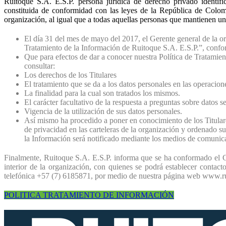
Ruitoque S.A. E.S.P. persona jurídica de derecho privado identif
constituida de conformidad con las leyes de la República de Colombi
organización, al igual que a todas aquellas personas que mantienen un 
El día 31 del mes de mayo del 2017, el Gerente general de la o
Tratamiento de la Información de Ruitoque S.A. E.S.P.”, confo
Que para efectos de dar a conocer nuestra Política de Tratami
consultar:
Los derechos de los Titulares
El tratamiento que se da a los datos personales en las operacione
La finalidad para la cual son tratados los mismos.
El carácter facultativo de la respuesta a preguntas sobre datos se
Vigencia de la utilización de sus datos personales.
Así mismo ha procedido a poner en conocimiento de los Titulares 
de privacidad en las carteleras de la organización y ordenado su
la Información será notificado mediante los medios de comunica
Finalmente, Ruitoque S.A. E.S.P. informa que se ha conformado el 
interior de la organización, con quienes se podrá establecer contac
telefónica +57 (7) 6185871, por medio de nuestra página web www.ru
POLITICA TRATAMIENTO DE INFORMACIÓN