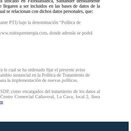
tra ubicado en Floridablanca, Santander debidamente
 llegaren a ser incluidos en las bases de datos de la
cual se relacionan con dichos datos personales, que:
lante PTI) bajo la denominación “Política de
eb www.ruitoqueenergia.com, donde además se podrá
 lo cual se ha ordenado fijar el presente aviso
cambio sustancial en la Política de Tratamiento de
ara la implementación de nuevas políticas.
SDP, como encargados del tratamiento de los datos al
7 Centro Comercial Cañaveral, La Cava, local 2, línea
om